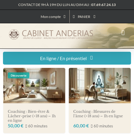
Passer
CONTACT DE 9H À 19H DU LUN AU DIM AU :
07.69.67.24.13
au
contenu
Mon compte
PANIER
En ligne / En présentiel
Coaching en ligne
Découverte
Coaching en présentiel
Coaching : Bien-être &
Coaching : Blessures de
Lâcher-prise (+18 ans) – 1h
l’âme (+18 ans) – 1h en ligne
en ligne
50,00
€
60,00
€
60 minutes
60 minutes