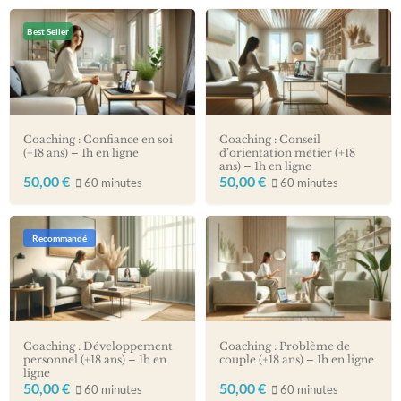
Best Seller
Coaching : Confiance en soi
Coaching : Conseil
(+18 ans) – 1h en ligne
d’orientation métier (+18
ans) – 1h en ligne
50,00
€
50,00
€
60 minutes
60 minutes
Recommandé
Coaching : Développement
Coaching : Problème de
personnel (+18 ans) – 1h en
couple (+18 ans) – 1h en ligne
ligne
50,00
€
50,00
€
60 minutes
60 minutes