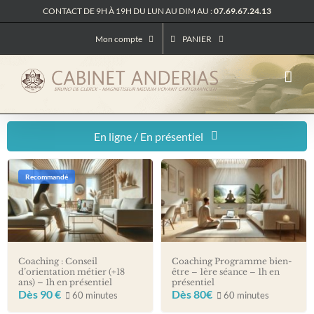
Passer
CONTACT DE 9H À 19H DU LUN AU DIM AU :
07.69.67.24.13
au
contenu
Mon compte
PANIER
En ligne / En présentiel
Coaching en ligne
Recommandé
Coaching en présentiel
Coaching : Conseil
Coaching Programme bien-
d’orientation métier (+18
être – 1ère séance – 1h en
ans) – 1h en présentiel
présentiel
Dès 90 €
Dès 80€
60 minutes
60 minutes